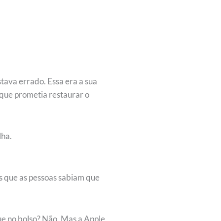
stava errado. Essa era a sua
 que prometia restaurar o
lha.
s que as pessoas sabiam que
ue no bolso? Não. Mas a Apple