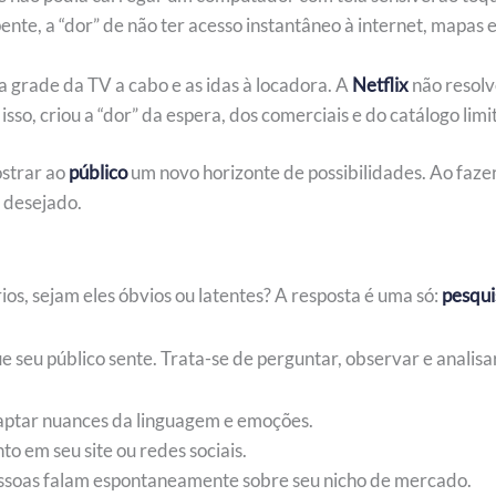
nte, a “dor” de não ter acesso instantâneo à internet, mapas e
 grade da TV a cabo e as idas à locadora. A
Netflix
não resolv
sso, criou a “dor” da espera, dos comerciais e do catálogo limi
ostrar ao
público
um novo horizonte de possibilidades. Ao fazer 
” desejado.
os, sejam eles óbvios ou latentes? A resposta é uma só:
pesqui
e seu público sente. Trata-se de perguntar, observar e analisar
captar nuances da linguagem e emoções.
 em seu site ou redes sociais.
essoas falam espontaneamente sobre seu nicho de mercado.