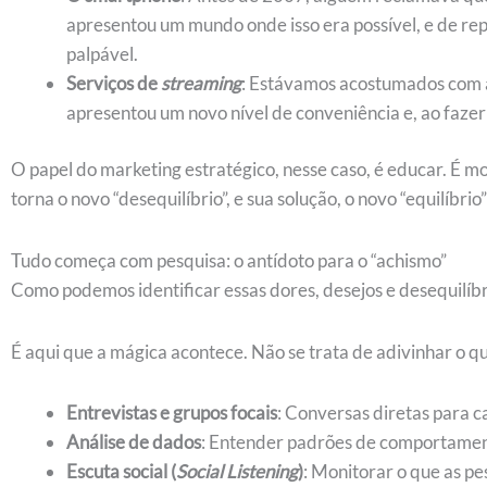
apresentou um mundo onde isso era possível, e de repe
palpável.
Serviços de
streaming
: Estávamos acostumados com a
apresentou um novo nível de conveniência e, ao fazer i
O papel do marketing estratégico, nesse caso, é educar. É m
torna o novo “desequilíbrio”, e sua solução, o novo “equilíbrio
Tudo começa com pesquisa: o antídoto para o “achismo”
Como podemos identificar essas dores, desejos e desequilíbri
É aqui que a mágica acontece. Não se trata de adivinhar o qu
Entrevistas e grupos focais
: Conversas diretas para 
Análise de dados
: Entender padrões de comportamento
Escuta social (
Social Listening
)
: Monitorar o que as p