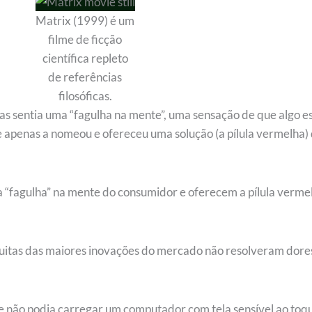
Matrix (1999) é um
filme de ficção
científica repleto
de referências
filosóficas.
mas sentia uma “fagulha na mente”, uma sensação de que algo e
le apenas a nomeou e ofereceu uma solução (a pílula vermelha)
“fagulha” na mente do consumidor e oferecem a pílula verme
 Muitas das maiores inovações do mercado não resolveram dore
 não podia carregar um computador com tela sensível ao toq