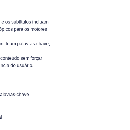
al e os subtítulos incluam
 tópicos para os motores
 incluam palavras-chave,
o conteúdo sem forçar
ência do usuário.
palavras-chave
l