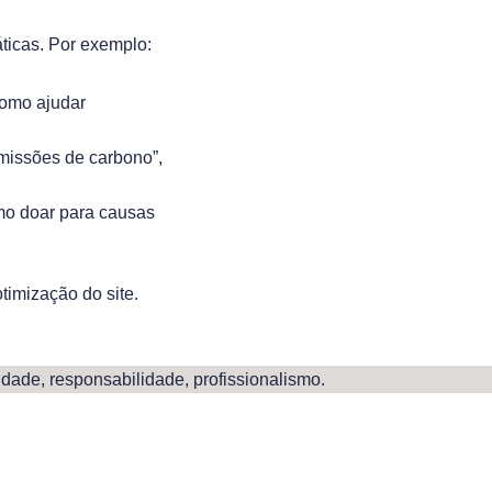
áticas. Por exemplo:
“como ajudar
missões de carbono”,
omo doar para
causas
timização do site.