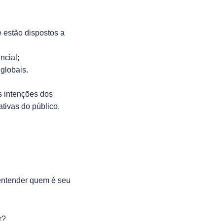
e estão dispostos a
ncial;
globais.
s intenções dos
tivas do público.
entender quem é seu
r?