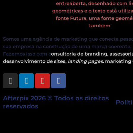
Somos uma agência de marketing que conecta pess
sua empresa na construção de uma marca coerente, 
Fazemos isso com c
onsultoria de branding, assessor
desenvolvimento de sites,
landing pages,
marketing 
I
L
Y
F
n
i
o
a
s
n
u
c
Afterpix 2026 © Todos os direitos
t
k
t
e
Polít
a
e
u
b
reservados
g
d
b
o
r
i
e
o
a
n
k