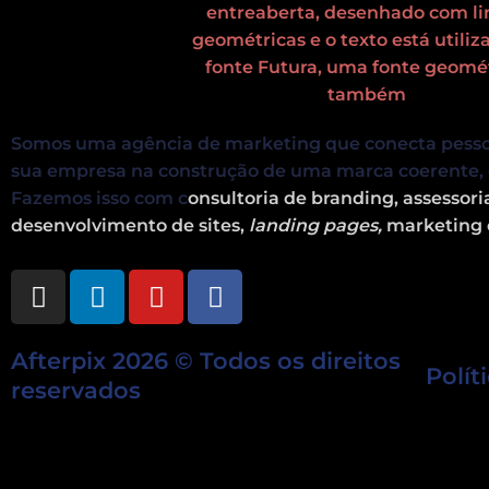
Somos uma agência de marketing que conecta pess
sua empresa na construção de uma marca coerente, 
Fazemos isso com c
onsultoria de branding, assessor
desenvolvimento de sites,
landing pages,
marketing 
I
L
Y
F
n
i
o
a
s
n
u
c
Afterpix 2026 © Todos os direitos
t
k
t
e
Polít
a
e
u
b
reservados
g
d
b
o
r
i
e
o
a
n
k