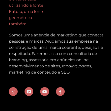
Somos uma agência de marketing que conecta
pessoas e marcas. Ajudamos sua empresa na
construção de uma marca coerente, desejada e
respeitada. Fazemos isso com c
onsultoria de
branding, assessoria em
anúncios online,
desenvolvimento de sites,
landing pages,
marketing de conteúdo e SEO.
I
L
Y
F
n
i
o
a
s
n
u
c
t
k
t
e
a
e
u
b
g
d
b
o
r
i
e
o