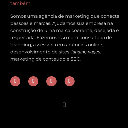
Somos uma agência de marketing que conecta
pessoas e marcas. Ajudamos sua empresa na
construção de uma marca coerente, desejada e
respeitada. Fazemos isso com c
onsultoria de
branding, assessoria em
anúncios online,
desenvolvimento de sites,
landing pages,
marketing de conteúdo e SEO.
I
L
Y
F
n
i
o
a
s
n
u
c
t
k
t
e
a
e
u
b
g
d
b
o
r
i
e
o
a
n
k
m
-
f