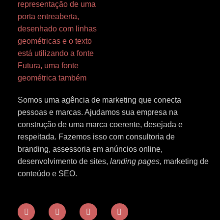
Somos uma agência de marketing que conecta
pessoas e marcas. Ajudamos sua empresa na
construção de uma marca coerente, desejada e
respeitada. Fazemos isso com c
onsultoria de
branding, assessoria em
anúncios online,
desenvolvimento de sites,
landing pages,
marketing de
conteúdo e SEO.
I
L
Y
F
n
i
o
a
s
n
u
c