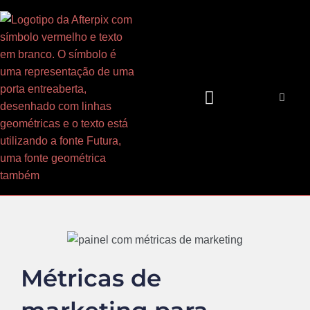
Ir
para
o
conteúdo
Métricas de