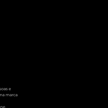
soas e
uma marca
ine,